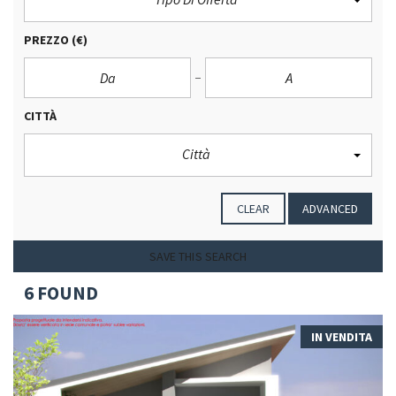
PREZZO
(€)
CITTÀ
Città
CLEAR
ADVANCED
SAVE THIS SEARCH
6 FOUND
IN VENDITA