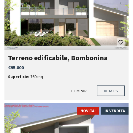
Terreno edificabile, Bombonina
€95.000
Superficie:
760 mq
COMPARE
DETAILS
NOVITÀ!
IN VENDITA