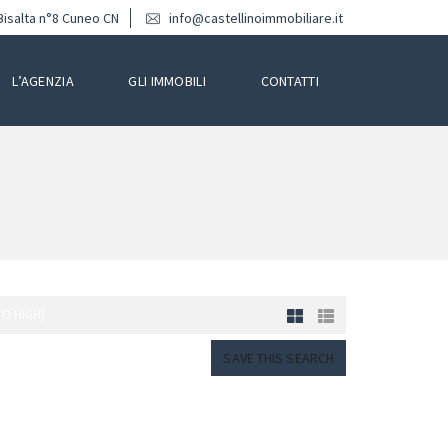
Bisalta n°8 Cuneo CN
info@castellinoimmobiliare.it
L’AGENZIA
GLI IMMOBILI
CONTATTI
TO HIGH)
SAVE THIS SEARCH