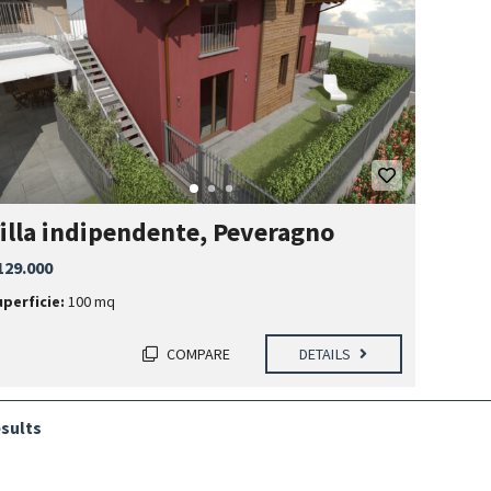
illa indipendente, Peveragno
129.000
uperficie:
100 mq
COMPARE
DETAILS
esults