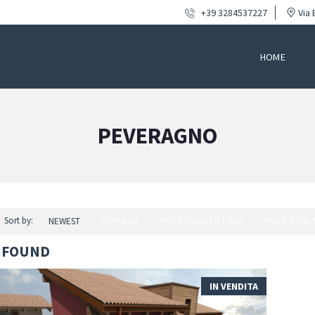
+39 3284537227
Via 
HOME
PEVERAGNO
Sort by:
NEWEST
POPULAR
PRICE (HIGH TO LOW)
PRICE (LOW 
 FOUND
IN VENDITA