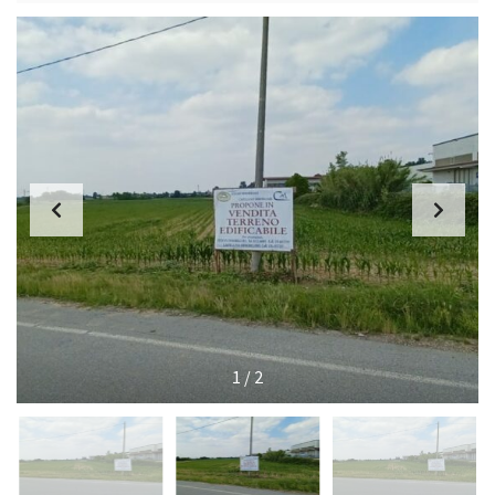
1
/
2